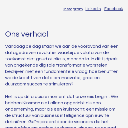
LinkedIn
Facebook
Instagram
Ons verhaal
Vandaag de dag staan we aan de vooravond van een
datagedreven revolutie, waarbij de valuta van de
toekomst niet goud of olie is, maar data. In dit tijdperk
van ongekende digitale transformatie worstelen
bedrijven met een fundamentele vraag: hoe benutten
we de kracht van data om innovatie, groei en
duurzaam succes te stimuleren?
Het is op dit cruciale moment dat onze reis begint. We
hebben Kinsman niet alleen opgericht als een
onderneming, maar als een kruistocht: een missie om
de structuur van business intelligence opnieuw te
definiëren. Geïnspireerd door de visionairs die het
aandurfden om anders te dromen, gingen we op pad